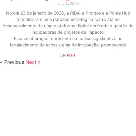
July 3, 2026
No dia 23 de janeiro de 2026, a RIBA, a Prontos e a Ponte Hub
formalizaram uma parceria estratégica com vista ao
desenvolvimento de uma plataforma digital dedicada à gestão de
incubadoras de projetos de impacto.
Esta colaboração representa um passo significativo no
fortalecimento do ecossistema de incubação, promovendo
Ler mais
« Previous
Next »
Contacto
Largo General Humberto Delgado, nº74
2350-575 Torres Novas
comunicacao@ribaincubadora.pt
Tel. ‪(+351) 932 094 528‬
(chamada para rede móvel nacional)