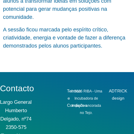
alunos a transformar ideias em soluções com
potencial para gerar mudanças positivas na
comunidade.
A sessão ficou marcada pelo espírito crítico,
criatividade, energia e vontade de fazer a diferença
demonstrados pelos alunos participantes.
Contacto
Termos
ADTRICK
© 2026 RIBA - Uma
e
design
Incubadora de
Largo General
Condições
Impacto ancorada
Humberto
no Tejo.
Delgado, nº74
2350-575